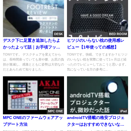
DESK
BED ROOM
デスク下に足置き追加したらよ
ヒツジのいらない枕の使用感レ
かったよって話｜お手頃フット
ビュー【1年使っての感想】
レストのレビュー
TONYです。 デスクチェアを変えてから
TONYです。快眠、できてますか？ヒツジ
は、長時間座っていても肩や腰、お尻の負
のいらない枕を実際に使って1ヶ月ほど経
担が激減し、感激とともに姿勢は大切なの
ったのでレビューしておこうと思います。
だとあらためて知りました...
気になっている方の参考に...
MPC ONE
iPad
MPC ONEのファームウェアアッ
androidTV搭載の格安プロジェ
プデート方法
クターはおすすめできないなっ
て話