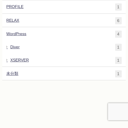
PROFILE
1
RELAX
6
WordPress
4
Diver
1
XSERVER
1
未分類
1