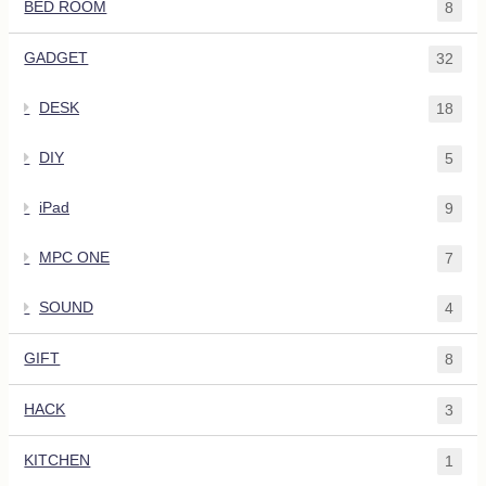
BED ROOM
8
GADGET
32
DESK
18
DIY
5
iPad
9
MPC ONE
7
SOUND
4
GIFT
8
HACK
3
KITCHEN
1