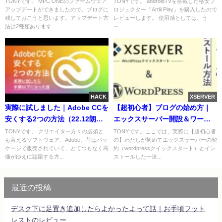
TONYです。 MPC ONEのファームウェア
TONYです。 androidTVを搭載した格安プ
アップデートができましたので、ブログに
ロジェクター「Artlii Play」を購入したので
残しておこうと思います。アップデート方
レビューします。 使用感としては、う
法は2種類あります...
ー...
HACK
XSERVER
実際に試しました｜Adobe CCを
【超初心者】ブログの始め方｜
安くする2つの方法（22.12朗報
エックスサーバー開設＆ワード
追記有）
プレスのインストール方法
TONYです。 クリエイター方々の必須と
TONYです。ここでは、実際に【超初心者
も言えるソフトウェア、Adobe。昔はパッ
の】わたしが初めてエックスサーバーの契
ケージで販売されていて、とてつもなく高
約（wordpressクイックスタート）とイン
価がゆえに躊躇する方...
ストールした一連...
最近の投稿
デスク下に足置き追加したらよかったよって話｜お手頃フット
レストのレビュー