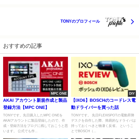
TONYのプロフィール
おすすめの記事
MPC ONE
DIY
AKAI アカウント新規作成と製品
【IXO6】BOSCHのコードレス電
登録方法【MPC ONE】
動ドライバーを買った話
TONYです。先日購入したMPC ONEを
TONYです。 先日FLEXISPOTの電動昇降
AKAIアカウントに製品登録したので、作
デスクを自作した際、簡易的なドライバは
成・登録方法をブログに残しておこうと思
持っておくべきと物凄く反省。 というこ
います。 公式でも作...
とでBOSCH（...